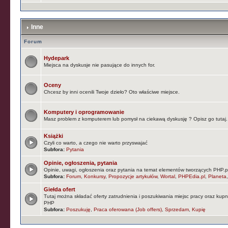
Inne
Forum
Hydepark
Miejsca na dyskusje nie pasujące do innych for.
Oceny
Chcesz by inni ocenili Twoje dzieło? Oto właściwe miejsce.
Komputery i oprogramowanie
Masz problem z komputerem lub pomysł na ciekawą dyskusję ? Opisz go tutaj.
Książki
Czyli co warto, a czego nie warto przyswajać
Subfora:
Pytania
Opinie, ogłoszenia, pytania
Opinie, uwagi, ogłoszenia oraz pytania na temat elementów tworzących PHP.pl (
Subfora:
Forum
,
Konkursy
,
Propozycje artykułów
,
Wortal
,
PHPEdia.pl
,
Planeta
Giełda ofert
Tutaj można składać oferty zatrudnienia i poszukiwania miejsc pracy oraz kup
PHP
Subfora:
Poszukuję
,
Praca oferowana (Job offers)
,
Sprzedam
,
Kupię