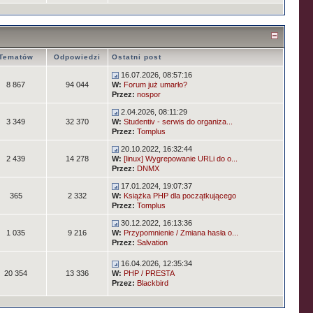
Tematów
Odpowiedzi
Ostatni post
16.07.2026, 08:57:16
8 867
94 044
W:
Forum już umarło?
Przez:
nospor
2.04.2026, 08:11:29
3 349
32 370
W:
Studentiv - serwis do organiza...
Przez:
Tomplus
20.10.2022, 16:32:44
2 439
14 278
W:
[linux] Wygrepowanie URLi do o...
Przez:
DNMX
17.01.2024, 19:07:37
365
2 332
W:
Książka PHP dla początkującego
Przez:
Tomplus
30.12.2022, 16:13:36
1 035
9 216
W:
Przypomnienie / Zmiana hasła o...
Przez:
Salvation
16.04.2026, 12:35:34
20 354
13 336
W:
PHP / PRESTA
Przez:
Blackbird