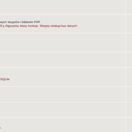
wych skryptów i bibliotek PHP.
S'y
,
Algorytmy, klasy, funkcje
,
Skrypty obsługi baz danych
,
SQLite
ń.