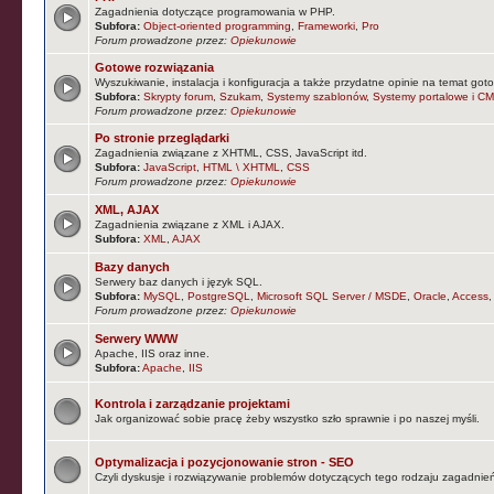
Zagadnienia dotyczące programowania w PHP.
Subfora:
Object-oriented programming
,
Frameworki
,
Pro
Forum prowadzone przez:
Opiekunowie
Gotowe rozwiązania
Wyszukiwanie, instalacja i konfiguracja a także przydatne opinie na temat goto
Subfora:
Skrypty forum
,
Szukam
,
Systemy szablonów
,
Systemy portalowe i CM
Forum prowadzone przez:
Opiekunowie
Po stronie przeglądarki
Zagadnienia związane z XHTML, CSS, JavaScript itd.
Subfora:
JavaScript
,
HTML \ XHTML
,
CSS
Forum prowadzone przez:
Opiekunowie
XML, AJAX
Zagadnienia związane z XML i AJAX.
Subfora:
XML
,
AJAX
Bazy danych
Serwery baz danych i język SQL.
Subfora:
MySQL
,
PostgreSQL
,
Microsoft SQL Server / MSDE
,
Oracle
,
Access
Forum prowadzone przez:
Opiekunowie
Serwery WWW
Apache, IIS oraz inne.
Subfora:
Apache
,
IIS
Kontrola i zarządzanie projektami
Jak organizować sobie pracę żeby wszystko szło sprawnie i po naszej myśli.
Optymalizacja i pozycjonowanie stron - SEO
Czyli dyskusje i rozwiązywanie problemów dotyczących tego rodzaju zagadnie