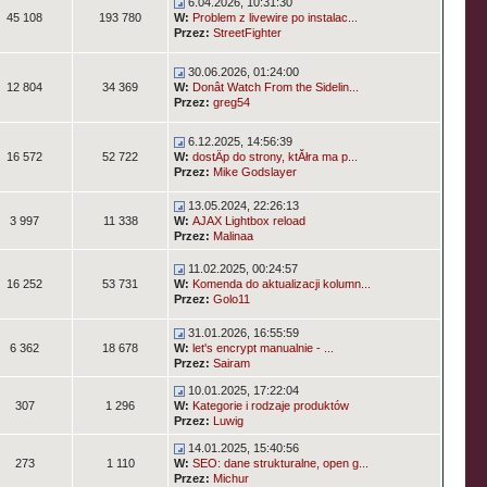
6.04.2026, 10:31:30
45 108
193 780
W:
Problem z livewire po instalac...
Przez:
StreetFighter
30.06.2026, 01:24:00
12 804
34 369
W:
Donât Watch From the Sidelin...
Przez:
greg54
6.12.2025, 14:56:39
16 572
52 722
W:
dostÄp do strony, ktĂłra ma p...
Przez:
Mike Godslayer
13.05.2024, 22:26:13
3 997
11 338
W:
AJAX Lightbox reload
Przez:
Malinaa
11.02.2025, 00:24:57
16 252
53 731
W:
Komenda do aktualizacji kolumn...
Przez:
Golo11
31.01.2026, 16:55:59
6 362
18 678
W:
let's encrypt manualnie - ...
Przez:
Sairam
10.01.2025, 17:22:04
307
1 296
W:
Kategorie i rodzaje produktów
Przez:
Luwig
14.01.2025, 15:40:56
273
1 110
W:
SEO: dane strukturalne, open g...
Przez:
Michur