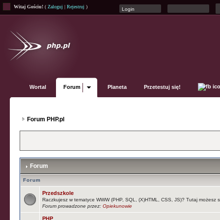
Witaj Gościu!
(
Zaloguj
|
Rejestruj
)
Wortal
Forum
Planeta
Przetestuj się!
Forum PHP.pl
Forum
Forum
Przedszkole
Raczkujesz w tematyce WWW (PHP, SQL, (X)HTML, CSS, JS)? Tutaj możesz s
Forum prowadzone przez:
Opiekunowie
PHP