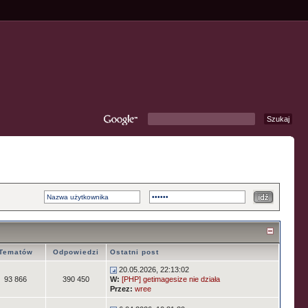
Tematów
Odpowiedzi
Ostatni post
20.05.2026, 22:13:02
93 866
390 450
W:
[PHP] getimagesize nie działa
Przez:
wree