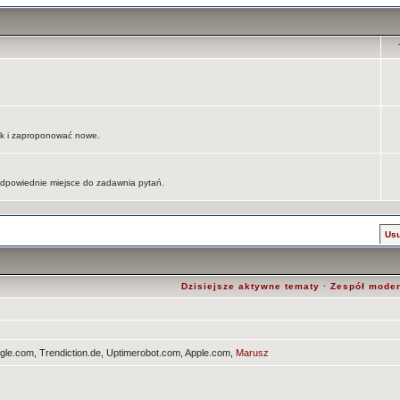
jak i zaproponować nowe.
 odpowiednie miejsce do zadawnia pytań.
Usu
Dzisiejsze aktywne tematy
·
Zespół mode
le.com, Trendiction.de, Uptimerobot.com, Apple.com,
Marusz