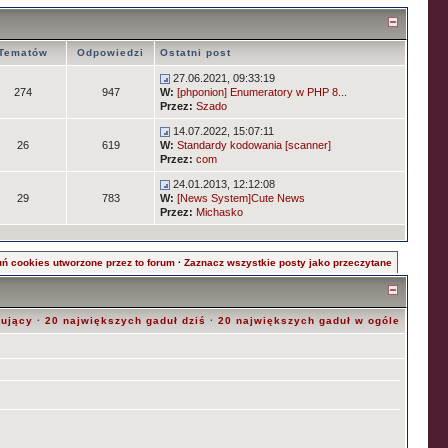
Tematów
Odpowiedzi
Ostatni post
27.06.2021, 09:33:19
274
947
W:
[phponion] Enumeratory w PHP 8...
Przez:
Szado
14.07.2022, 15:07:11
26
619
W:
Standardy kodowania [scanner]
Przez:
com
24.01.2013, 12:12:08
29
783
W:
[News System]Cute News
Przez:
Michasko
ń cookies utworzone przez to forum
·
Zaznacz wszystkie posty jako przeczytane
rujący
·
20 największych gaduł dziś
·
20 największych gaduł w ogóle