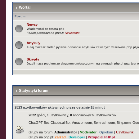
Wortal
Forum
Newsy
Wiadomości ze świata php
Forum prowadzone przez:
Newsmani
Artykuły
Tutaj możesz zadać pytanie odnośnie artykułów zawartych w serwisie php.pl 
Skrypty
Jeżeli masz problem ze skryptem umieszczonym na stronach php.pl tutaj jest
Statystyki forum
2823 użytkowników aktywnych przez ostatnie 15 minut
2822
gości,
1
użytkownicy,
0
anonimowych użytkowników
ChatGPT Bot, Claude.ai Bot, Amazon.com, Semrush.com, Bing.com, Goog
Grupy na forum:
Administrator
|
Moderator
|
Opiekun
|
Użytkownik
Grupy na php.pl:
Zarząd
|
Developer
|
Przyjaciel PHP.pl