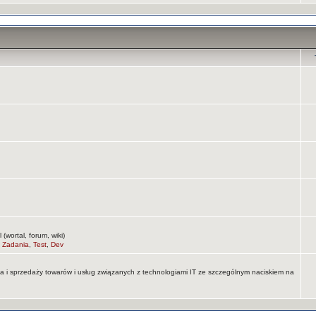
wortal, forum, wiki)
,
Zadania
,
Test
,
Dev
na i sprzedaży towarów i usług związanych z technologiami IT ze szczególnym naciskiem na