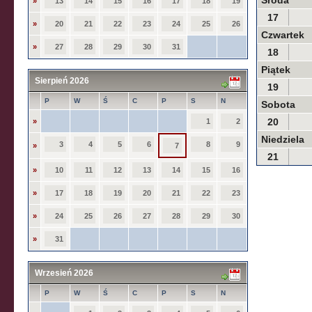
Środa
»
13
14
15
16
17
18
19
17
»
20
21
22
23
24
25
26
Czwartek
»
27
28
29
30
31
18
Piątek
Sierpień 2026
19
P
W
Ś
C
P
S
N
Sobota
20
»
1
2
Niedziela
3
4
5
6
8
9
»
7
21
»
10
11
12
13
14
15
16
»
17
18
19
20
21
22
23
»
24
25
26
27
28
29
30
»
31
Wrzesień 2026
P
W
Ś
C
P
S
N