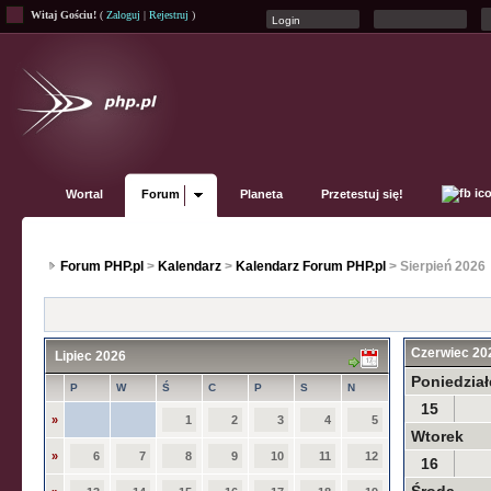
Witaj Gościu!
(
Zaloguj
|
Rejestruj
)
Wortal
Forum
Planeta
Przetestuj się!
Forum PHP.pl
>
Kalendarz
>
Kalendarz Forum PHP.pl
> Sierpień 2026
Czerwiec 20
Lipiec 2026
Poniedział
P
W
Ś
C
P
S
N
15
»
1
2
3
4
5
Wtorek
»
6
7
8
9
10
11
12
16