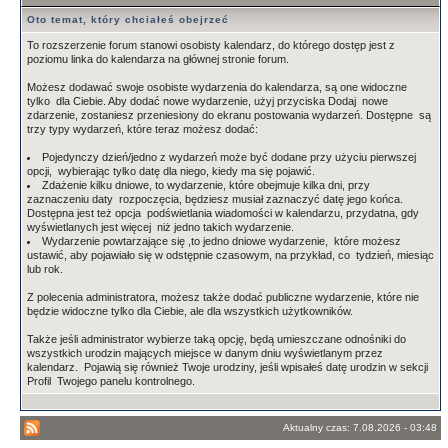
Oto temat, który chciałeś obejrzeć
To rozszerzenie forum stanowi osobisty kalendarz, do którego dostęp jest z
poziomu linka do kalendarza na głównej stronie forum.
Możesz dodawać swoje osobiste wydarzenia do kalendarza, są one widoczne
tylko dla Ciebie. Aby dodać nowe wydarzenie, użyj przyciska Dodaj nowe
zdarzenie, zostaniesz przeniesiony do ekranu postowania wydarzeń. Dostępne są
trzy typy wydarzeń, które teraz możesz dodać:
Pojedynczy dzień/jedno z wydarzeń może być dodane przy użyciu pierwszej
opcji, wybierając tylko datę dla niego, kiedy ma się pojawić.
Zdażenie kilku dniowe, to wydarzenie, które obejmuje kilka dni, przy
zaznaczeniu daty rozpoczęcia, będziesz musiał zaznaczyć datę jego końca.
Dostępna jest też opcja podświetlania wiadomości w kalendarzu, przydatna, gdy
wyświetlanych jest więcej niż jedno takich wydarzenie.
Wydarzenie powtarzające się ,to jedno dniowe wydarzenie, które możesz
ustawić, aby pojawiało się w odstępnie czasowym, na przykład, co tydzień, miesiąc
lub rok.
Z polecenia administratora, możesz także dodać publiczne wydarzenie, które nie
będzie widoczne tylko dla Ciebie, ale dla wszystkich użytkowników.
Także jeśli administrator wybierze taką opcję, będą umieszczane odnośniki do
wszystkich urodzin mających miejsce w danym dniu wyświetlanym przez
kalendarz. Pojawią się również Twoje urodziny, jeśli wpisałeś datę urodzin w sekcji
Profil Twojego panelu kontrolnego.
Aktualny czas: 7.08.2026 - 03:48