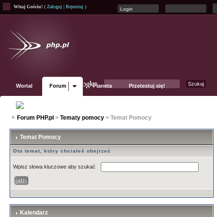
Witaj Gościu!
(
Zaloguj
|
Rejestruj
)
Wortal
Forum
Planeta
Przetestuj się!
Fanpage
Forum PHP.pl
>
Tematy pomocy
> Temat Pomocy
Temat Pomocy
Oto temat, który chciałeś obejrzeć
Wpisz słowa kluczowe aby szukać
Kalendarz