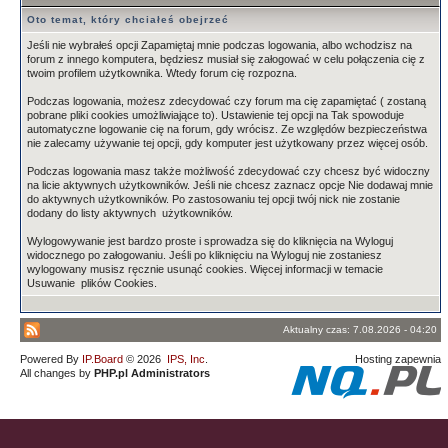
Oto temat, który chciałeś obejrzeć
Jeśli nie wybrałeś opcji Zapamiętaj mnie podczas logowania, albo wchodzisz na
forum z innego komputera, będziesz musiał się załogować w celu połączenia cię z
twoim profilem użytkownika. Wtedy forum cię rozpozna.
Podczas logowania, możesz zdecydować czy forum ma cię zapamiętać ( zostaną
pobrane pliki cookies umożliwiające to). Ustawienie tej opcji na Tak spowoduje
automatyczne logowanie cię na forum, gdy wrócisz. Ze względów bezpieczeństwa
nie zalecamy używanie tej opcji, gdy komputer jest użytkowany przez więcej osób.
Podczas logowania masz także możliwość zdecydować czy chcesz być widoczny
na licie aktywnych użytkowników. Jeśli nie chcesz zaznacz opcje Nie dodawaj mnie
do aktywnych użytkowników. Po zastosowaniu tej opcji twój nick nie zostanie
dodany do listy aktywnych użytkowników.
Wylogowywanie jest bardzo proste i sprowadza się do kliknięcia na Wyloguj
widocznego po załogowaniu. Jeśli po kliknięciu na Wyloguj nie zostaniesz
wylogowany musisz ręcznie usunąć cookies. Więcej informacji w temacie
Usuwanie plików Cookies.
Aktualny czas: 7.08.2026 - 04:20
Powered By
IP.Board
© 2026
IPS, Inc
.
Hosting zapewnia
All changes by
PHP.pl Administrators