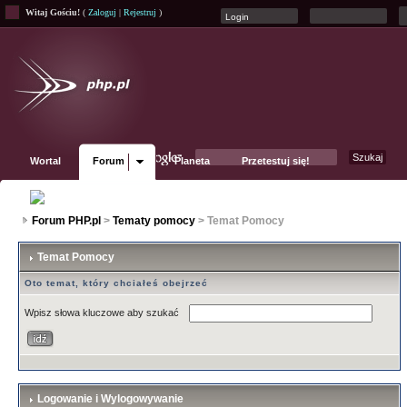
Witaj Gościu!
(
Zaloguj
|
Rejestruj
)
Wortal
Forum
Planeta
Przetestuj się!
Fanpage
Forum PHP.pl
>
Tematy pomocy
> Temat Pomocy
Temat Pomocy
Oto temat, który chciałeś obejrzeć
Wpisz słowa kluczowe aby szukać
Logowanie i Wylogowywanie