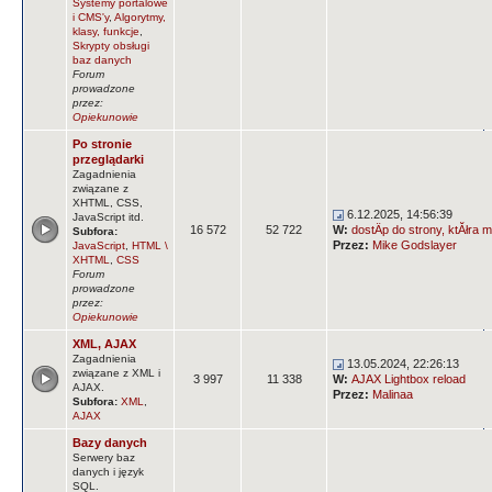
Systemy portalowe
i CMS'y
,
Algorytmy,
klasy, funkcje
,
Skrypty obsługi
baz danych
Forum
prowadzone
przez:
Opiekunowie
Po stronie
przeglądarki
Zagadnienia
związane z
XHTML, CSS,
6.12.2025, 14:56:39
JavaScript itd.
16 572
52 722
W:
dostÄp do strony, ktĂłra m
Subfora:
Przez:
Mike Godslayer
JavaScript
,
HTML \
XHTML
,
CSS
Forum
prowadzone
przez:
Opiekunowie
XML, AJAX
Zagadnienia
13.05.2024, 22:26:13
związane z XML i
3 997
11 338
W:
AJAX Lightbox reload
AJAX.
Przez:
Malinaa
Subfora:
XML
,
AJAX
Bazy danych
Serwery baz
danych i język
SQL.