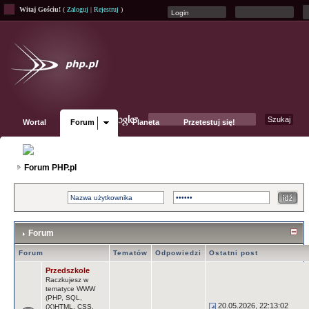
Witaj Gościu!
(
Zaloguj
|
Rejestruj
)
Wortal
Forum
Planeta
Przetestuj się!
Fanpage
Forum PHP.pl
Forum
Forum
Tematów
Odpowiedzi
Ostatni post
Przedszkole
Raczkujesz w
tematyce WWW
(PHP, SQL,
20.05.2026, 22:13:02
(X)HTML, CSS,