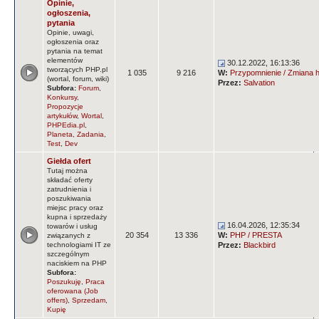
Opinie,
ogłoszenia,
pytania
Opinie, uwagi,
ogłoszenia oraz
pytania na temat
elementów
30.12.2022, 16:13:36
tworzących PHP.pl
1 035
9 216
W:
Przypomnienie / Zmiana ha
(wortal, forum, wiki)
Przez:
Salvation
Subfora:
Forum
,
Konkursy
,
Propozycje
artykułów
,
Wortal
,
PHPEdia.pl
,
Planeta
,
Zadania
,
Test
,
Dev
Giełda ofert
Tutaj można
składać oferty
zatrudnienia i
poszukiwania
miejsc pracy oraz
kupna i sprzedaży
16.04.2026, 12:35:34
towarów i usług
20 354
13 336
W:
PHP / PRESTA
związanych z
technologiami IT ze
Przez:
Blackbird
szczególnym
naciskiem na PHP
Subfora:
Poszukuję
,
Praca
oferowana (Job
offers)
,
Sprzedam
,
Kupię