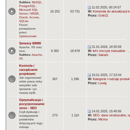
Subfora:
MySQL
,
PostgreSQL
,
11.02.2025, 00:24:57
Microsoft SQL
16 252
53 731
W:
Komenda do aktualizacji k
Server / MSDE
,
Przez:
Golo11
Oracle
,
Access
,
SQLite
Forum
prowadzone
przez:
Opiekunowie
Serwery WWW
31.01.2026, 16:55:59
Apache, IIS oraz
6 362
18 678
W:
let's encrypt manualnie - ..
inne.
Subfora:
Apache
,
Przez:
Sairam
IIS
Kontrola i
zarządzanie
projektami
10.01.2025, 17:22:04
Jak organizować
307
1 296
W:
Kategorie i rodzaje produ
sobie pracę żeby
Przez:
Luwig
wszystko szło
sprawnie i po
naszej myśli.
Optymalizacja i
pozycjonowanie
stron - SEO
14.01.2025, 15:40:56
Czyli dyskusje i
273
1 110
W:
SEO: dane strukturalne, op
rozwiązywanie
Przez:
Michur
problemów
dotyczących tego
rodzaju