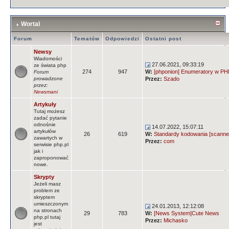
Wortal
Forum
Tematów
Odpowiedzi
Ostatni post
Newsy
Wiadomości
27.06.2021, 09:33:19
ze świata php
274
947
W:
[phponion] Enumeratory w PHP
Forum
prowadzone
Przez:
Szado
przez:
Newsmani
Artykuły
Tutaj możesz
zadać pytanie
odnośnie
14.07.2022, 15:07:11
artykułów
26
619
W:
Standardy kodowania [scanne
zawartych w
Przez:
com
serwisie php.pl
jak i
zaproponować
nowe.
Skrypty
Jeżeli masz
problem ze
skryptem
umieszczonym
24.01.2013, 12:12:08
na stronach
29
783
W:
[News System]Cute News
php.pl tutaj
Przez:
Michasko
jest