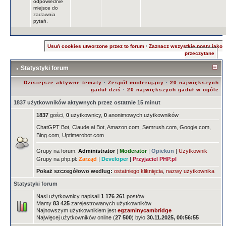
odpowiednie
miejsce do
zadawnia
pytań.
Usuń cookies utworzone przez to forum
·
Zaznacz wszystkie posty jako
przeczytane
Statystyki forum
Dzisiejsze aktywne tematy
·
Zespół moderujący
·
20 największych
gaduł dziś
·
20 największych gaduł w ogóle
1837 użytkowników aktywnych przez ostatnie 15 minut
1837
gości,
0
użytkownicy,
0
anonimowych użytkowników
ChatGPT Bot, Claude.ai Bot, Amazon.com, Semrush.com, Google.com,
Bing.com, Uptimerobot.com
Grupy na forum:
Administrator
|
Moderator
|
Opiekun
|
Użytkownik
Grupy na php.pl:
Zarząd
|
Developer
|
Przyjaciel PHP.pl
Pokaż szczegółowo według:
ostatniego kliknięcia
,
nazwy użytkownika
Statystyki forum
Nasi użytkownicy napisali
1 176 261
postów
Mamy
83 425
zarejestrowanych użytkowników
Najnowszym użytkownikiem jest
egzaminycambridge
Najwięcej użytkowników online (
27 500
) było
30.11.2025, 00:56:55