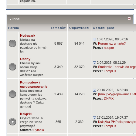
zagadnień.
Inne
Forum
Tematów
Odpowiedzi
Ostatni post
Hydepark
16.07.2026, 08:57:16
Miejsca na
8 867
94 044
W:
Forum już umarło?
dyskusje nie
pasujące do innych
Przez:
nospor
for.
Oceny
2.04.2026, 08:11:29
Chcesz by inni
3 349
32 370
W:
Studentiv - serwis do orga
ocenili Twoje
dzieło? Oto
Przez:
Tomplus
właściwe miejsce.
Komputery i
oprogramowanie
20.10.2022, 16:32:44
Masz problem z
2 439
14 278
W:
[linux] Wygrepowanie URLi
komputerem lub
Przez:
DNMX
pomysł na ciekawą
dyskusję ? Opisz
go tutaj.
Książki
17.01.2024, 19:07:37
Czyli co warto, a
365
2 332
W:
Książka PHP dla początk
czego nie warto
przyswajać
Przez:
Tomplus
Subfora:
Pytania