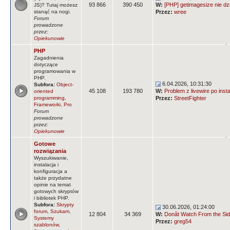
93 866
390 450
W:
[PHP] getimagesize nie dz
JS)? Tutaj możesz
stanąć na nogi.
Przez:
wree
Forum
prowadzone
przez:
Opiekunowie
PHP
Zagadnienia
dotyczące
programowania w
PHP.
6.04.2026, 10:31:30
Subfora:
Object-
45 108
193 780
W:
Problem z livewire po insta
oriented
programming
,
Przez:
StreetFighter
Frameworki
,
Pro
Forum
prowadzone
przez:
Opiekunowie
Gotowe
rozwiązania
Wyszukiwanie,
instalacja i
konfiguracja a
także przydatne
opinie na temat
gotowych skryptów
i bibliotek PHP.
Subfora:
Skrypty
30.06.2026, 01:24:00
forum
,
Szukam
,
12 804
34 369
W:
Donât Watch From the Side
Systemy
Przez:
greg54
szablonów
,