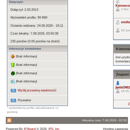
Statystyki
KierowcaT
2 Dec 
Dołączył: 2.03.2013
Wyświetleń profilu: 99 890
*
emill
Ostatnio widziany: 24.06.2026 - 19:11
28 Jun
Czas lokalny: 7.08.2026, 03:50:38
235 postów (0.05 postów na dzień)
Koment
Informacje kontaktowe
Brak informacji
Inni użytk
komentarzy
Brak informacji
Brak informacji
Znajomi
Brak informacji
1 postów
janiu1402
Wyślij prywatną wiadomość
18.05.
Prywatne
Z
* wyświetlenia profilu aktualizowane co
godzinę
Aktualny czas: 7.08.2026 - 02:50
Powered By
IP.Board
© 2026
IPS, Inc
.
Hosting zapewnia