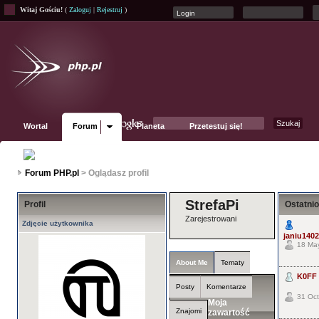
Witaj Gościu!
(
Zaloguj
|
Rejestruj
)
Wortal
Forum
Planeta
Przetestuj się!
Fanpage
Forum PHP.pl
> Oglądasz profil
StrefaPi
Profil
Ostatnio
Zarejestrowani
Zdjęcie użytkownika
janiu1402
18 May
About Me
Tematy
K0FF
Posty
Komentarze
31 Oct
Moja
Znajomi
zawartość