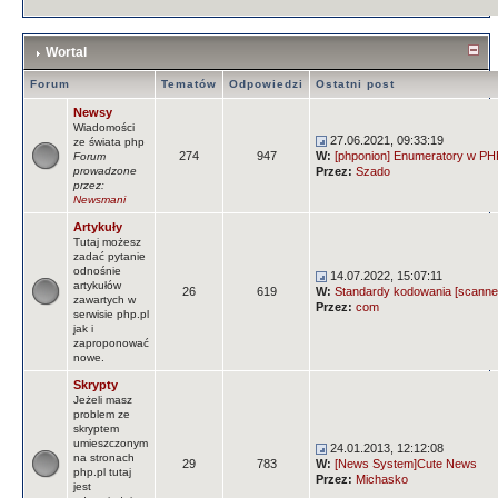
Wortal
Forum
Tematów
Odpowiedzi
Ostatni post
Newsy
Wiadomości
27.06.2021, 09:33:19
ze świata php
274
947
W:
[phponion] Enumeratory w PHP
Forum
prowadzone
Przez:
Szado
przez:
Newsmani
Artykuły
Tutaj możesz
zadać pytanie
odnośnie
14.07.2022, 15:07:11
artykułów
26
619
W:
Standardy kodowania [scanne
zawartych w
Przez:
com
serwisie php.pl
jak i
zaproponować
nowe.
Skrypty
Jeżeli masz
problem ze
skryptem
umieszczonym
24.01.2013, 12:12:08
na stronach
29
783
W:
[News System]Cute News
php.pl tutaj
Przez:
Michasko
jest