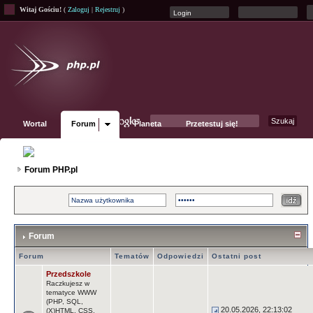
Witaj Gościu!
(
Zaloguj
|
Rejestruj
)
Wortal
Forum
Planeta
Przetestuj się!
Fanpage
Forum PHP.pl
Forum
Forum
Tematów
Odpowiedzi
Ostatni post
Przedszkole
Raczkujesz w
tematyce WWW
(PHP, SQL,
20.05.2026, 22:13:02
(X)HTML, CSS,