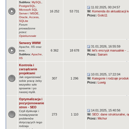
Subfora:
MySQL
,
PostgreSQL
,
11.02.2025, 00:24:57
Microsoft SQL
16 252
53 731
W:
Komenda do aktualizacji k
Server / MSDE
,
Przez:
Golo11
Oracle
,
Access
,
SQLite
Forum
prowadzone
przez:
Opiekunowie
Serwery WWW
31.01.2026, 16:55:59
Apache, IIS oraz
6 362
18 678
W:
let's encrypt manualnie - ..
inne.
Subfora:
Apache
,
Przez:
Sairam
IIS
Kontrola i
zarządzanie
projektami
10.01.2025, 17:22:04
Jak organizować
307
1 296
W:
Kategorie i rodzaje produ
sobie pracę żeby
Przez:
Luwig
wszystko szło
sprawnie i po
naszej myśli.
Optymalizacja i
pozycjonowanie
stron - SEO
14.01.2025, 15:40:56
Czyli dyskusje i
273
1 110
W:
SEO: dane strukturalne, op
rozwiązywanie
Przez:
Michur
problemów
dotyczących tego
rodzaju