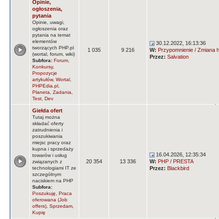
Opinie,
ogłoszenia,
pytania
Opinie, uwagi,
ogłoszenia oraz
pytania na temat
elementów
30.12.2022, 16:13:36
tworzących PHP.pl
1 035
9 216
W:
Przypomnienie / Zmiana ha
(wortal, forum, wiki)
Przez:
Salvation
Subfora:
Forum
,
Konkursy
,
Propozycje
artykułów
,
Wortal
,
PHPEdia.pl
,
Planeta
,
Zadania
,
Test
,
Dev
Giełda ofert
Tutaj można
składać oferty
zatrudnienia i
poszukiwania
miejsc pracy oraz
kupna i sprzedaży
16.04.2026, 12:35:34
towarów i usług
20 354
13 336
W:
PHP / PRESTA
związanych z
technologiami IT ze
Przez:
Blackbird
szczególnym
naciskiem na PHP
Subfora:
Poszukuję
,
Praca
oferowana (Job
offers)
,
Sprzedam
,
Kupię