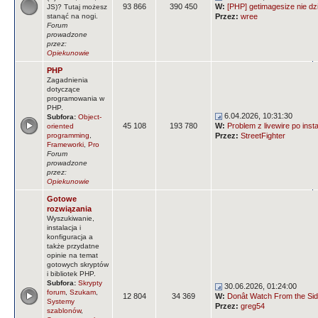
93 866
390 450
W:
[PHP] getimagesize nie dz
JS)? Tutaj możesz
stanąć na nogi.
Przez:
wree
Forum
prowadzone
przez:
Opiekunowie
PHP
Zagadnienia
dotyczące
programowania w
PHP.
6.04.2026, 10:31:30
Subfora:
Object-
45 108
193 780
W:
Problem z livewire po insta
oriented
programming
,
Przez:
StreetFighter
Frameworki
,
Pro
Forum
prowadzone
przez:
Opiekunowie
Gotowe
rozwiązania
Wyszukiwanie,
instalacja i
konfiguracja a
także przydatne
opinie na temat
gotowych skryptów
i bibliotek PHP.
Subfora:
Skrypty
30.06.2026, 01:24:00
forum
,
Szukam
,
12 804
34 369
W:
Donât Watch From the Side
Systemy
Przez:
greg54
szablonów
,