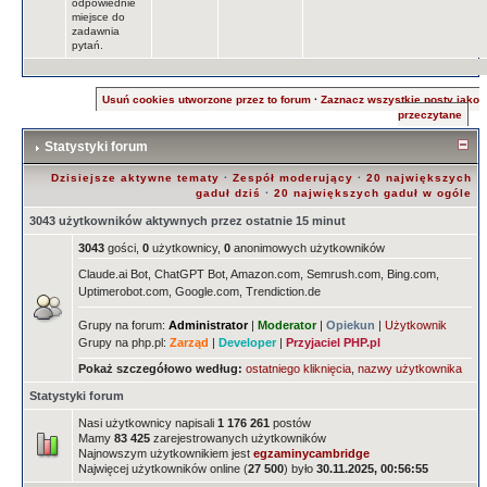
odpowiednie
miejsce do
zadawnia
pytań.
Usuń cookies utworzone przez to forum
·
Zaznacz wszystkie posty jako
przeczytane
Statystyki forum
Dzisiejsze aktywne tematy
·
Zespół moderujący
·
20 największych
gaduł dziś
·
20 największych gaduł w ogóle
3043 użytkowników aktywnych przez ostatnie 15 minut
3043
gości,
0
użytkownicy,
0
anonimowych użytkowników
Claude.ai Bot, ChatGPT Bot, Amazon.com, Semrush.com, Bing.com,
Uptimerobot.com, Google.com, Trendiction.de
Grupy na forum:
Administrator
|
Moderator
|
Opiekun
|
Użytkownik
Grupy na php.pl:
Zarząd
|
Developer
|
Przyjaciel PHP.pl
Pokaż szczegółowo według:
ostatniego kliknięcia
,
nazwy użytkownika
Statystyki forum
Nasi użytkownicy napisali
1 176 261
postów
Mamy
83 425
zarejestrowanych użytkowników
Najnowszym użytkownikiem jest
egzaminycambridge
Najwięcej użytkowników online (
27 500
) było
30.11.2025, 00:56:55