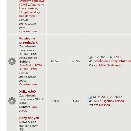
Systemy portalowe
i CMS'y
,
Algorytmy,
klasy, funkcje
,
Skrypty obsługi
baz danych
Forum
prowadzone
przez:
Opiekunowie
Po stronie
przeglądarki
Zagadnienia
związane z
XHTML, CSS,
6.12.2025, 14:56:39
JavaScript itd.
16 572
52 722
W:
dostÄp do strony, ktĂłra m
Subfora:
Przez:
Mike Godslayer
JavaScript
,
HTML \
XHTML
,
CSS
Forum
prowadzone
przez:
Opiekunowie
XML, AJAX
Zagadnienia
13.05.2024, 22:26:13
związane z XML i
3 997
11 338
W:
AJAX Lightbox reload
AJAX.
Przez:
Malinaa
Subfora:
XML
,
AJAX
Bazy danych
Serwery baz
danych i język
SQL.