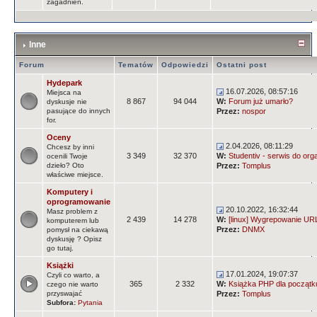
zagadnień.
Inne
Forum
Tematów
Odpowiedzi
Ostatni post
Hydepark
16.07.2026, 08:57:16
Miejsca na
8 867
94 044
W:
Forum już umarło?
dyskusje nie
pasujące do innych
Przez:
nospor
for.
Oceny
2.04.2026, 08:11:29
Chcesz by inni
3 349
32 370
W:
Studentiv - serwis do orga
ocenili Twoje
dzieło? Oto
Przez:
Tomplus
właściwe miejsce.
Komputery i
oprogramowanie
20.10.2022, 16:32:44
Masz problem z
2 439
14 278
W:
[linux] Wygrepowanie URLi
komputerem lub
Przez:
DNMX
pomysł na ciekawą
dyskusję ? Opisz
go tutaj.
Książki
17.01.2024, 19:07:37
Czyli co warto, a
365
2 332
W:
Książka PHP dla początk
czego nie warto
przyswajać
Przez:
Tomplus
Subfora:
Pytania