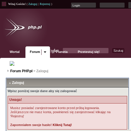
Witaj Gościu!
(
Zaloguj
|
Rejestruj
)
Wortal
Forum
Planeta
Przetestuj się!
Fanpage
Forum PHP.pl
> Zaloguj
Zaloguj
Wpisz poniżej swoje dane aby się zalogować
Uwaga!
Musisz posiadać zarejestrowane konto przed próbą logowania.
Jeśli jeszcze nie masz konta, powinieneś się zarejestrować klikając na
'Rejestruj'
Zapomniałem swoje hasło!
Kliknij Tutaj!