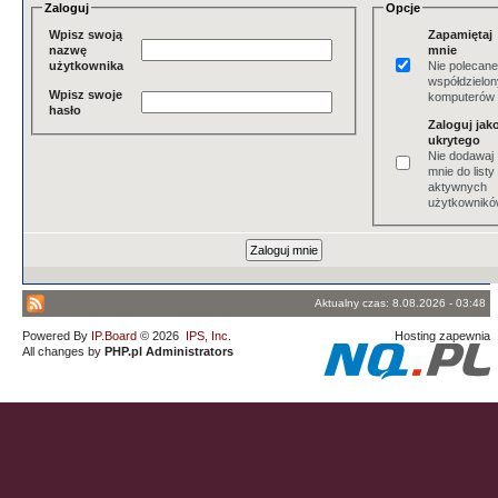
Zaloguj
Opcje
Wpisz swoją
Zapamiętaj
nazwę
mnie
użytkownika
Nie polecane
współdzielo
Wpisz swoje
komputerów
hasło
Zaloguj jak
ukrytego
Nie dodawaj
mnie do listy
aktywnych
użytkownik
Aktualny czas: 8.08.2026 - 03:48
Powered By
IP.Board
© 2026
IPS, Inc
.
Hosting zapewnia
All changes by
PHP.pl Administrators