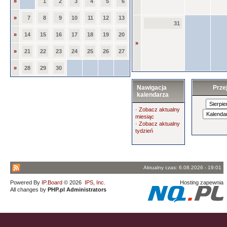
»
1
2
3
4
5
6
»
7
8
9
10
11
12
13
31
»
14
15
16
17
18
19
20
»
»
21
22
23
24
25
26
27
»
28
29
30
Nawigacja
Prze
kalendarza
·
Zobacz aktualny
miesiąc
·
Zobacz aktualny
tydzień
Aktualny czas: 6.08.2026 - 19:01
Powered By
IP.Board
© 2026
IPS, Inc
.
Hosting zapewnia
All changes by
PHP.pl Administrators