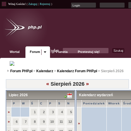
Witaj Gościu!
(
Zaloguj
|
Rejestruj
)
Wortal
Forum
Planeta
Przetestuj się!
Fanpage
Forum PHP.pl
>
Kalendarz
>
Kalendarz Forum PHP.pl
> Sierpień 2026
«
Sierpień 2026
»
Lipiec 2026
Kalendarz wydarzeń
P
W
Ś
C
P
S
N
Poniedziałek
Wtorek
Śro
»
1
2
3
4
5
»
6
7
8
9
10
11
12
»