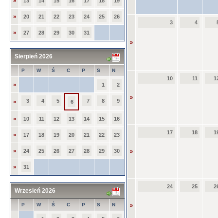
»
13
14
15
16
17
18
19
»
20
21
22
23
24
25
26
3
4
»
27
28
29
30
31
»
Sierpień 2026
P
W
Ś
C
P
S
N
10
11
1
»
1
2
»
3
4
5
7
8
9
»
6
»
10
11
12
13
14
15
16
17
18
1
»
17
18
19
20
21
22
23
»
24
25
26
27
28
29
30
»
»
31
24
25
2
Wrzesień 2026
P
W
Ś
C
P
S
N
»